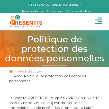
04 66 62 60 09
|
contact@presentis.fr
Nous contacter
Connexion
Demande de devis
Politique de
protection des
données personnelles
Page d'accueil
Page Politique de protection des données
personnelles
La Société PRESENTIS (ci- après « PRESENTIS » ou «
nous » « notre » et « nos ») est soucieuse de la
protection de la vie privée des internautes (ci-après